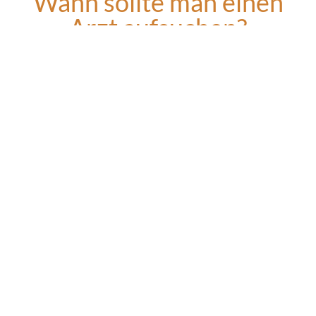
Wann sollte man einen
Arzt aufsuchen?
Bei unklarer Ursache für eine Hautveränderung.
Bei intensivem und plötzlichem Ausschlag.
Bei starkem Juckreiz, Schwellungen oder
Schmerzen.
Bei zusätzlichen Symptomen wie Fieber.
FAQ zu Hautausschlägen
Wie unterscheidet sich Mallorca Akne von gewöhnlicher
Akne?