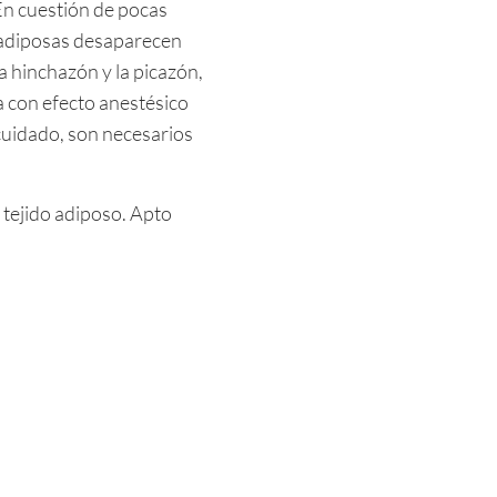
En cuestión de pocas
s adiposas desaparecen
a hinchazón y la picazón,
 con efecto anestésico
 cuidado, son necesarios
 tejido adiposo. Apto