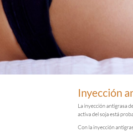
Inyección a
La inyección antigrasa de
activa del soja está pr
Con la inyección antigras