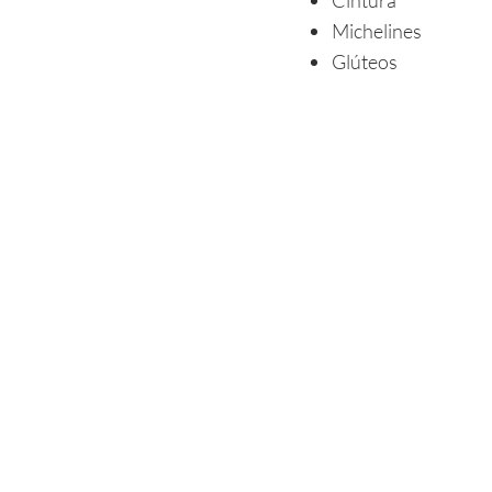
Cintura
Michelines
Glúteos
Muslos
Pantorrillas
Papada
myskin
Teléfono:
+34 
Dermatology
700 777
Mallorca
Correo:
Plaza Bendinat
office@myskin
14-16
mallorca.com
07181 Bendinat,
WhatsApp:
+3