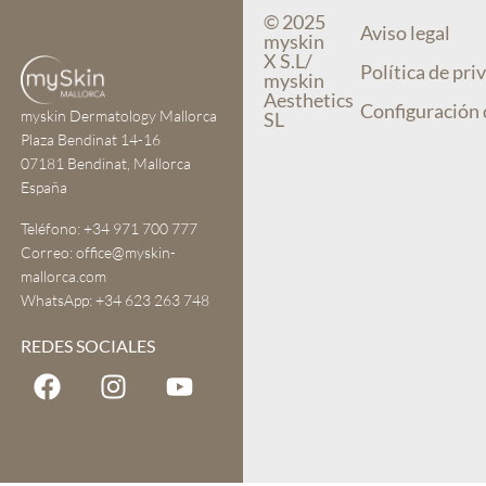
© 2025
Aviso legal
myskin
X S.L/
Política de pri
myskin
Aesthetics
Configuración 
myskin Dermatology Mallorca
SL
Plaza Bendinat 14-16
07181 Bendinat, Mallorca
España
Teléfono:
+34 971 700 777
Correo:
office@myskin-
mallorca.com
WhatsApp:
+34 623 263 748
REDES SOCIALES