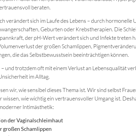
ertrauensvoll beraten.
ich verändert sich im Laufe des Lebens – durch hormonelle 
wangerschaften, Geburten oder Krebstherapien. Die Schlei
pannkraft, der pH-Wert verändert sich und Infekte treten hä
olumenverlust der großen Schamlippen, Pigmentveränderu
gen, die das Selbstbewusstsein beeinträchtigen können.
l
– und trotzdem oft mit einem Verlust an Lebensqualität ve
nsicherheit im Alltag.
sen wir, wie sensibel dieses Thema ist. Wir sind selbst Fraue
wissen, wie wichtig ein vertrauensvoller Umgang ist. Desha
oderner Intimästhetik:
ion der Vaginalschleimhaut
r großen Schamlippen