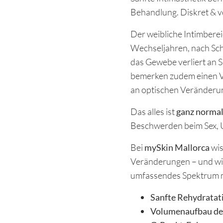
Behandlung. Diskret & v
Der weibliche Intimbere
Wechseljahren, nach Sch
das Gewebe verliert an S
bemerken zudem einen V
an optischen Veränderun
Das alles ist
ganz norma
Beschwerden beim Sex, U
Bei
mySkin Mallorca
wis
Veränderungen – und wir 
umfassendes Spektrum m
Sanfte Rehydratat
Volumenaufbau de