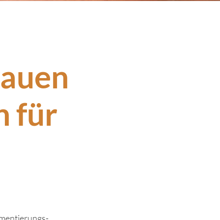
rauen
 für
gmentierungs-