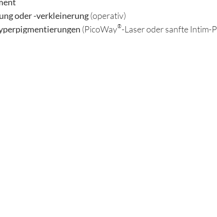
ment
ung oder -verkleinerung
(operativ)
®
yperpigmentierungen
(PicoWay
-Laser oder sanfte Intim-P
Sie sich in Ihrem Körper wieder rundum wohlfühlen – von inne
t, individuell und auf Ihre Bedürfnisse abgestimmt.
ALLGEMEINE FAQS
 mein Intimbereich verändert?
 sind ein natürlicher Teil des Älterwerdens oder können nach Sch