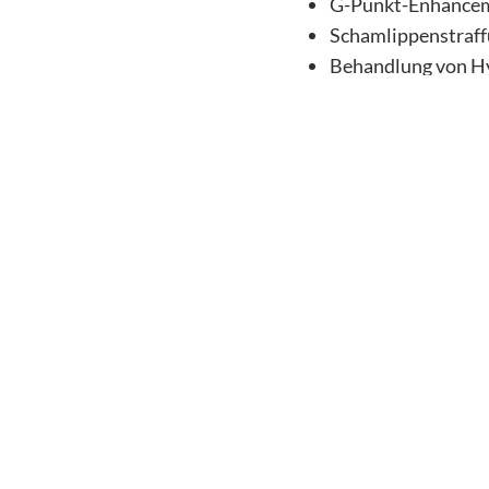
G-Punkt-Enhance
Schamlippenstraff
Behandlung von H
Unser Ziel ist es, dass 
Behandlungen sind diskre
Ist es normal, dass sich
Ja, diese Veränderungen