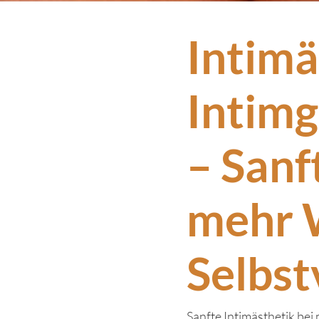
Intimä
Intimg
– Sanf
mehr 
Selbst
Sanfte Intimästhetik be