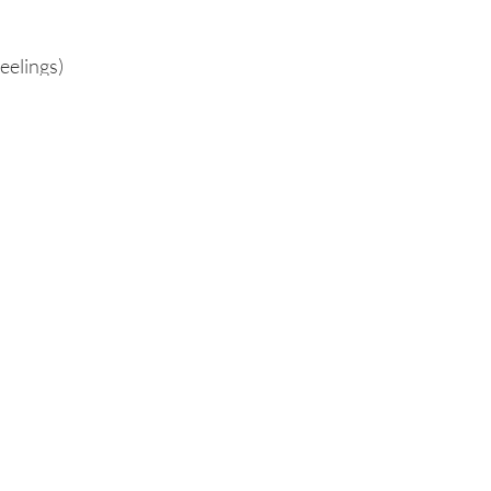
eelings)
n wie von außen. Alle
wangerschaften,