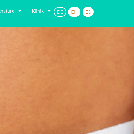
gnature
Klinik
DE
EN
ES