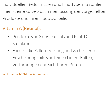
individuellen Bedürfnissen und Hauttypen zu wählen.
Hier ist eine kurze Zusammenfassung der vorgestellten
Produkte und ihrer Hauptvorteile:
Vitamin A (Retinol):
Produkte von SkinCeuticals und Prof. Dr.
Steinkraus
Fördert die Zellerneuerung und verbessert das
Erscheinungsbild von feinen Linien, Falten,
Verfärbungen und sichtbaren Poren.
Vitamin B (Niacinamid):
Niacin Serum 20% Prof. Dr. Steinkraus
Exzellent verträglich und porenverfeinernd
Hilft bei der Regulierung der Talgproduktion
Unterstützt die Hautreparatur
Reduziert Pigmentstörungen und erhöht die