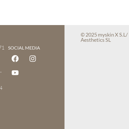
© 2025 myskin X S.L/
Aesthetics SL
71
SOCIAL MEDIA
-
4