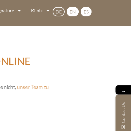
gnature
Klinik
DE
EN
ES
ONLINE
e nicht,
unser Team zu
→
Contact Us