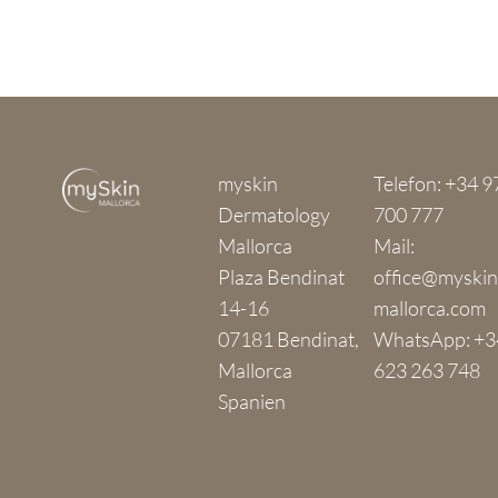
myskin
Telefon:
+34 9
Dermatology
700 777
Mallorca
Mail:
Plaza Bendinat
office@myskin
14-16
mallorca.com
07181 Bendinat,
WhatsApp:
+3
Mallorca
623 263 748
Spanien