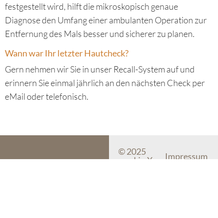
festgestellt wird, hilft die mikroskopisch genaue
Diagnose den Umfang einer ambulanten Operation zur
Entfernung des Mals besser und sicherer zu planen.
Wann war Ihr letzter Hautcheck?
Gern nehmen wir Sie in unser Recall-System auf und
erinnern Sie einmal jährlich an den nächsten Check per
eMail oder telefonisch.
© 2025
Impressum
myskin X
S.L/
Datenschutz
myskin
Aesthetics
Cookie-Einst
myskin Dermatology Mallorca
SL
Plaza Bendinat 14-16
07181 Bendinat, Mallorca